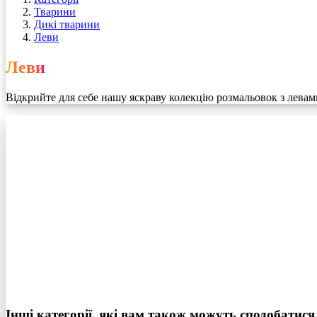
Тварини
Дикі тварини
Леви
Леви
Відкрийте для себе нашу яскраву колекцію розмальовок з левами
Інші категорії, які вам також можуть сподобатися