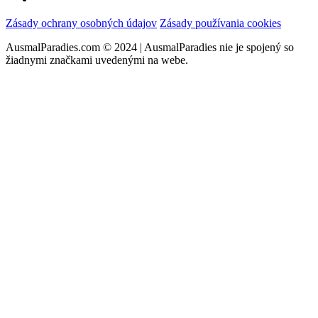
Zásady ochrany osobných údajov
Zásady používania cookies
AusmalParadies.com © 2024 | AusmalParadies nie je spojený so
žiadnymi značkami uvedenými na webe.